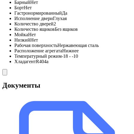
Барный
Нет
Борт
Нет
Гастронормированный
Да
Исполнение двери
Глухая
Количество дверей
2
Количество ящиков
Без ящиков
Мойка
Нет
Низкий
Нет
Рабочая поверхность
Нержавеющая сталь
Расположение агрегата
Нижнее
Температурный режим
-18 - -10
Хладагент
R404a
Документы