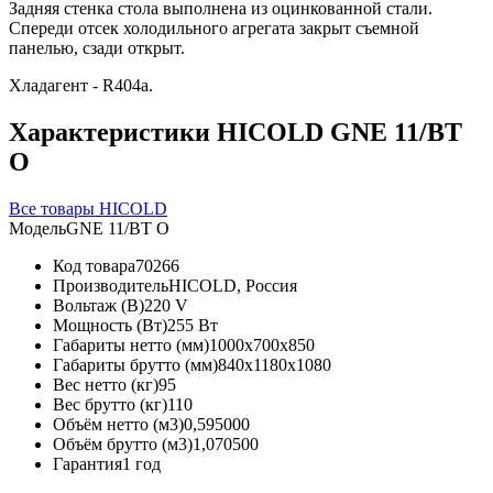
Задняя стенка стола выполнена из оцинкованной стали.
Спереди отсек холодильного агрегата закрыт съемной
панелью, сзади открыт.
Хладагент - R404a.
Характеристики HICOLD GNE 11/BT
О
Все товары HICOLD
Модель
GNE 11/BT О
Код товара
70266
Производитель
HICOLD, Россия
Вольтаж (В)
220 V
Мощность (Вт)
255 Вт
Габариты нетто (мм)
1000x700x850
Габариты брутто (мм)
840x1180x1080
Вес нетто (кг)
95
Вес брутто (кг)
110
Объём нетто (м3)
0,595000
Объём брутто (м3)
1,070500
Гарантия
1 год