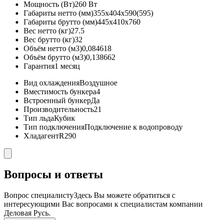
Мощность (Вт)
260 Вт
Габариты нетто (мм)
355x404x590(595)
Габариты брутто (мм)
445x410x760
Вес нетто (кг)
27.5
Вес брутто (кг)
32
Объём нетто (м3)
0,084618
Объём брутто (м3)
0,138662
Гарантия
1 месяц
Вид охлаждения
Воздушное
Вместимость бункера
4
Встроенный бункер
Да
Производительность
21
Тип льда
Кубик
Тип подключения
Подключение к водопроводу
Хладагент
R290
Вопросы и ответы
Вопрос специалисту
Здесь Вы можете обратиться с
интересующими Вас вопросами к специалистам компании
Деловая Русь.