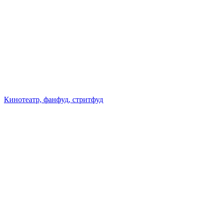
Кинотеатр, фанфуд, стритфуд