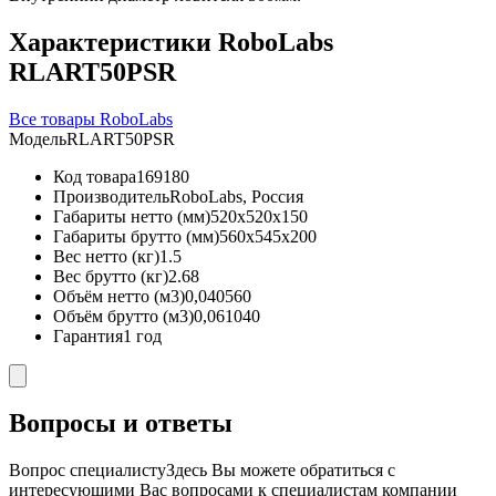
Характеристики RoboLabs
RLART50PSR
Все товары RoboLabs
Модель
RLART50PSR
Код товара
169180
Производитель
RoboLabs, Россия
Габариты нетто (мм)
520x520x150
Габариты брутто (мм)
560x545x200
Вес нетто (кг)
1.5
Вес брутто (кг)
2.68
Объём нетто (м3)
0,040560
Объём брутто (м3)
0,061040
Гарантия
1 год
Вопросы и ответы
Вопрос специалисту
Здесь Вы можете обратиться с
интересующими Вас вопросами к специалистам компании