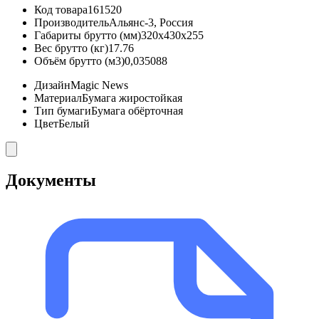
Код товара
161520
Производитель
Альянс-3, Россия
Габариты брутто (мм)
320x430x255
Вес брутто (кг)
17.76
Объём брутто (м3)
0,035088
Дизайн
Magic News
Материал
Бумага жиростойкая
Тип бумаги
Бумага обёрточная
Цвет
Белый
Документы