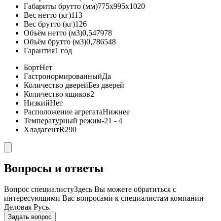
Габариты брутто (мм)
775x995x1020
Вес нетто (кг)
113
Вес брутто (кг)
126
Объём нетто (м3)
0,547978
Объём брутто (м3)
0,786548
Гарантия
1 год
Борт
Нет
Гастронормированный
Да
Количество дверей
Без дверей
Количество ящиков
2
Низкий
Нет
Расположение агрегата
Нижнее
Температурный режим
-21 - 4
Хладагент
R290
Вопросы и ответы
Вопрос специалисту
Здесь Вы можете обратиться с
интересующими Вас вопросами к специалистам компании
Деловая Русь.
Задать вопрос