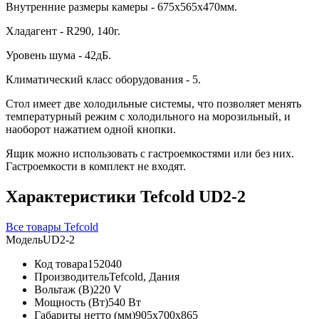
Внутренние размеры камеры - 675x565x470мм.
Хладагент - R290, 140г.
Уровень шума - 42дБ.
Климатический класс оборудования - 5.
Стол имеет две холодильные системы, что позволяет менять
температурный режим с холодильного на морозильный, и
наоборот нажатием одной кнопки.
Ящик можно использовать с гастроемкостями или без них.
Гастроемкости в комплект не входят.
Характеристики Tefcold UD2-2
Все товары Tefcold
Модель
UD2-2
Код товара
152040
Производитель
Tefcold, Дания
Вольтаж (В)
220 V
Мощность (Вт)
540 Вт
Габариты нетто (мм)
905x700x865