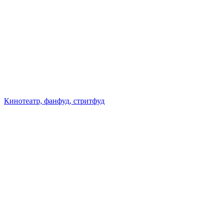
Кинотеатр, фанфуд, стритфуд