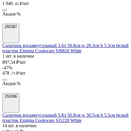
1 040
/шт
,42 ₽
Акция %
255387
Салатник восьмиугольный 3.6л 50.8см w 20.3см h 5.3см белый
пластик Enigma Cookware SJ0820 White
1 шт. в наличии
897,54 ₽/шт
-47%
478
/шт
,73 ₽
Акция %
255386
Салатник восьмиугольный 5.8л 50.8см w 30.5см h 5.5см белый
пластик Enigma Cookware SJ1220 White
14 шт. в наличии