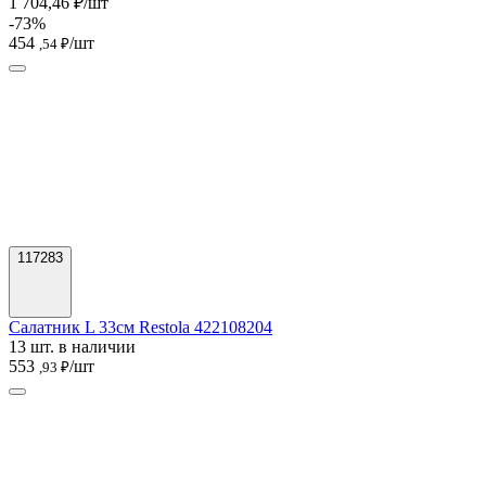
1 704,46 ₽/шт
-73%
454
/шт
,54 ₽
117283
Салатник L 33см Restola 422108204
13 шт. в наличии
553
/шт
,93 ₽