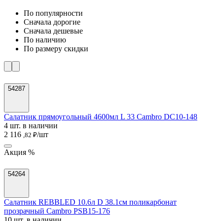
По популярности
Cначала дорогие
Cначала дешевые
По наличию
По размеру скидки
54287
Салатник прямоугольный 4600мл L 33 Cambro DC10-148
4 шт. в наличии
2 116
/шт
,82 ₽
Акция %
54264
Салатник REBBLED 10.6л D 38.1см поликарбонат
прозрачный Cambro PSB15-176
10 шт. в наличии