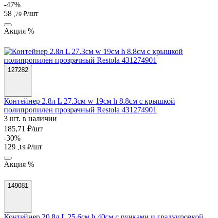
-47%
58
/шт
,79 ₽
Акция %
127282
Контейнер 2.8л L 27.3см w 19см h 8.8см с крышкой
полипропилен прозрачный Restola 431274901
3 шт. в наличии
185,71 ₽/шт
-30%
129
/шт
,19 ₽
Акция %
149081
Контейнер 20.8л L 25.6см h 40см с ручками и градуировкой