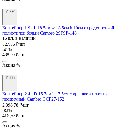
54902
Контейнер 1.9л L 18.5см w 18.5см h 10см с градуировкой
полиэтилен белый Cambro 2SFSP-148
16 шт. в наличии
827,86 ₽/шт
-41%
488
/шт
,73 ₽
Акция %
84365
Контейнер 2.4л D 15.7см h 17.5см с крышкой пластик
прозрачный Cambro CCP27-152
2 398,78 ₽/шт
-83%
416
/шт
,52 ₽
Акция %