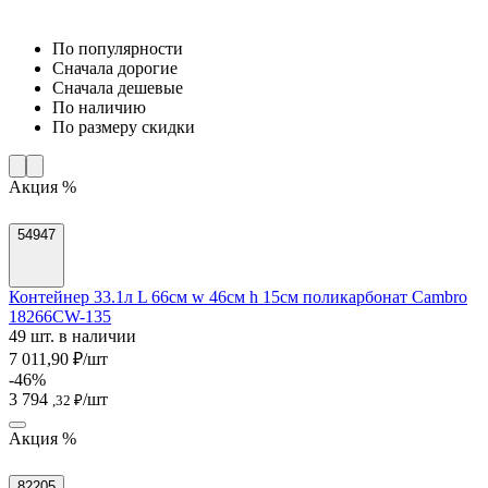
По популярности
Cначала дорогие
Cначала дешевые
По наличию
По размеру скидки
Акция %
54947
Контейнер 33.1л L 66см w 46см h 15см поликарбонат Cambro
18266CW-135
49 шт. в наличии
7 011,90 ₽/шт
-46%
3 794
/шт
,32 ₽
Акция %
82205