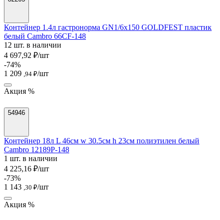
Контейнер 1.4л гастронорма GN1/6х150 GOLDFEST пластик
белый Cambro 66CF-148
12 шт. в наличии
4 697,92 ₽/шт
-74%
1 209
/шт
,94 ₽
Акция %
54946
Контейнер 18л L 46см w 30.5см h 23см полиэтилен белый
Cambro 12189P-148
1 шт. в наличии
4 225,16 ₽/шт
-73%
1 143
/шт
,30 ₽
Акция %