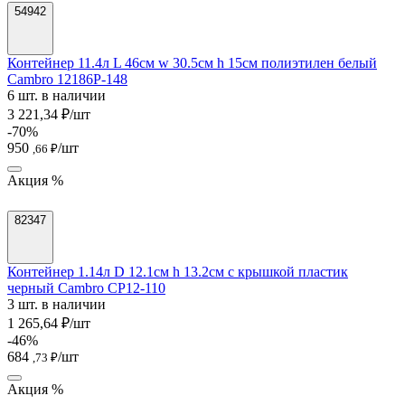
54942
Контейнер 11.4л L 46см w 30.5см h 15см полиэтилен белый
Cambro 12186P-148
6 шт. в наличии
3 221,34 ₽/шт
-70%
950
/шт
,66 ₽
Акция %
82347
Контейнер 1.14л D 12.1см h 13.2см с крышкой пластик
черный Cambro CP12-110
3 шт. в наличии
1 265,64 ₽/шт
-46%
684
/шт
,73 ₽
Акция %